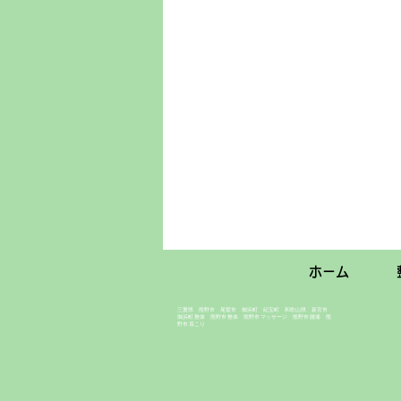
ホーム
​三重県 熊野市 尾鷲市 御浜町 紀宝町 和歌山県 新宮市
​御浜町 整体 熊野市 整体 熊野市 マッサージ 熊野市 腰痛 熊
野市 肩こり