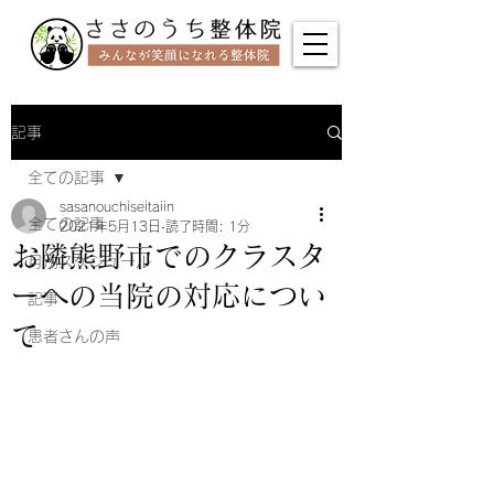
記事
全ての記事
sasanouchiseitaiin
全ての記事
2021年5月13日
読了時間: 1分
お隣熊野市でのクラスタ
月別スケジュール
ーへの当院の対応につい
記事
て
患者さんの声