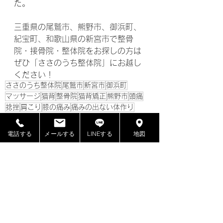
た。
三重県の尾鷲市、熊野市、御浜町、
紀宝町、和歌山県の新宮市で整骨
院・接骨院・整体院をお探しの方は
ぜひ「ささのうち整体院」にお越し
ください！
ささのうち整体院
尾鷲市
新宮市
御浜町
マッサージ
猫背
整骨院
猫背矯正
熊野市
頭痛
捻挫
肩こり
膝の痛み
痛みの出ない体作り
接骨院
腰痛
リラクゼーション
紀宝町
整体
骨盤の歪み
骨盤矯正
ストレッチ
電話する
メールする
LINEする
地図
記事
すべて表示
最新記事