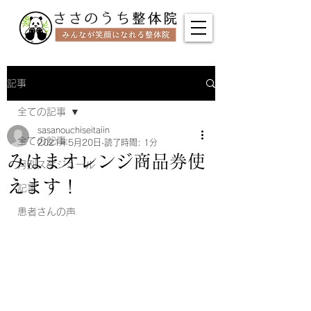
記事
全ての記事
sasanouchiseitaiin
全ての記事
2021年5月20日
読了時間: 1分
みはまオレンジ商品券使
月別スケジュール
えます！
記事
患者さんの声