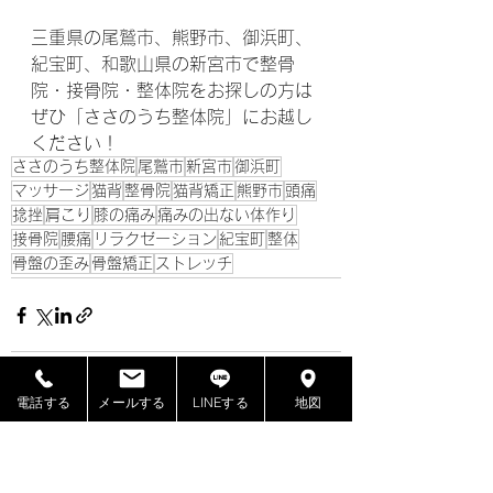
三重県の尾鷲市、熊野市、御浜町、
紀宝町、和歌山県の新宮市で整骨
院・接骨院・整体院をお探しの方は
ぜひ「ささのうち整体院」にお越し
ください！
ささのうち整体院
尾鷲市
新宮市
御浜町
マッサージ
猫背
整骨院
猫背矯正
熊野市
頭痛
捻挫
肩こり
膝の痛み
痛みの出ない体作り
接骨院
腰痛
リラクゼーション
紀宝町
整体
骨盤の歪み
骨盤矯正
ストレッチ
電話する
メールする
LINEする
地図
すべて表示
最新記事