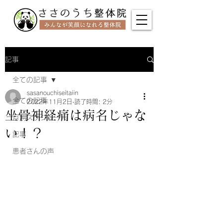
記事
全ての記事
sasanouchiseitaiin
全ての記事
2022年11月2日
読了時間: 2分
坐骨神経痛は病名じゃな
月別スケジュール
い！？
記事
患者さんの声