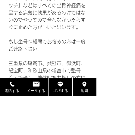
ッチ」などはすべての坐骨神経痛を
呈する病気に効果があるわけではな
いのでやってみて合わなかったらす
ぐに止めた方がいいと思います。
もし坐骨神経痛でお悩みの方は一度
ご連絡下さい。
三重県の尾鷲市、熊野市、御浜町、
紀宝町、和歌山県の新宮市で整骨
院・接骨院・整体院をお探しの方は
ぜひ「ささのうち整体院」にお越し
電話する
メールする
LINEする
地図
ください！
記事