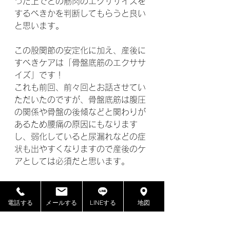
った上でどの筋肉のエクササイズを
するべきかを判断してもらうと良い
と思います。
この股関節の安定化に加え、産後に
すべきケアは「骨盤底筋のエクササ
イズ」です！
これも前回、前々回とお話させてい
ただいたのですが、骨盤底筋は腹圧
の関係や骨盤の後傾などと関わりが
あるため腰痛の原因にもなります
し、弱化していると尿漏れなどの症
状も出やすくなりますので産後のケ
アとしては必須だと思います。
3部構成で長々と書かせて頂きまし
たが結論、当院の産後の骨盤矯正の
電話する
メールする
LINEする
地図
考え方は股関節の安定化（股関節の
調整）、骨盤底筋の強化が必要でそ