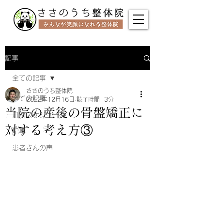
記事
全ての記事
ささのうち整体院
全ての記事
2022年12月16日
読了時間: 3分
当院の産後の骨盤矯正に
月別スケジュール
対する考え方③
記事
患者さんの声