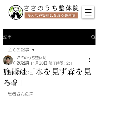
記事
全ての記事
ささのうち整体院
全ての記事
2022年11月30日
読了時間: 2分
施術は「木を見ず森を見
月別スケジュール
ろ？」
記事
患者さんの声