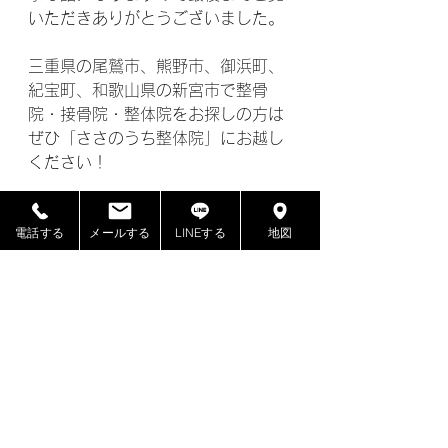
いただきありがとうございました。
三重県の尾鷲市、熊野市、御浜町、
紀宝町、和歌山県の新宮市で整骨
院・接骨院・整体院をお探しの方は
ぜひ「ささのうち整体院」にお越し
ください！
電話する
メールする
LINEする
地図
記事
すべて表示
最新記事