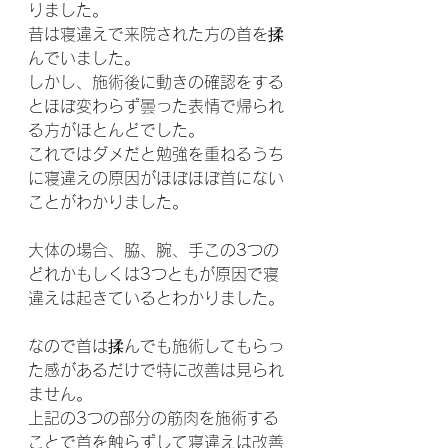
りました。
昔は寝違えで来院された方の首を揉
んでいました。
しかし、施術後に動きの確認をする
とほぼ変わらず曇った表情で帰られ
る方がほとんどでした。
これではダメだと勉強を重ねるうち
に寝違えの原因がほぼほぼ首にない
ことがわかりました。
大体の場合、脇、腕、手この3つの
どれかもしくは3つともが原因で寝
違えは起きているとわかりました。
なので首は揉んでも施術してもらっ
た感があるだけで特に改善は見られ
ません。
上記の3つの部分の筋肉を施術する
ことで首を触らずして寝違えは改善