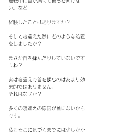
運転中に首が痛くて後ろを向けな
い。など
経験したことはありますか？
そして寝違えた際にどのような処置
をしましたか？
まさか首を揉んだりしていないです
よね？
実は寝違えで首を揉むのはあまり効
果的ではありません。
それはなぜか？
多くの寝違えの原因が首にないから
です。
私もそこに気づくまでには少しかか