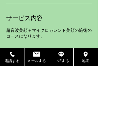
サービス内容
超音波美顔＋マイクロカレント美顔の施術の
コースになります。
電話する
メールする
LINEする
地図
連絡先
+817044487958
sasanouchiseitaiin@gmail.com
©2019 by ささのうち整体院