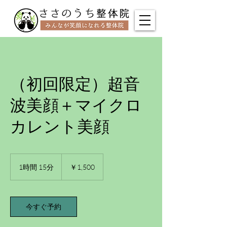
（初回限定）超音
波美顔＋マイクロ
カレント美顔
1,500
円
1時間 15分
1
￥1,500
時
1
5
分
今すぐ予約