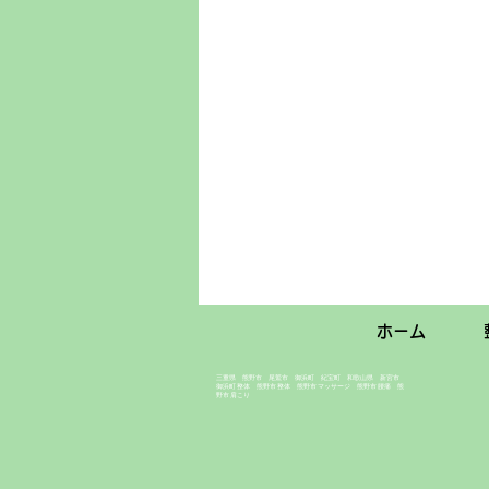
ホーム
​三重県 熊野市 尾鷲市 御浜町 紀宝町 和歌山県 新宮市
​御浜町 整体 熊野市 整体 熊野市 マッサージ 熊野市 腰痛 熊
野市 肩こり